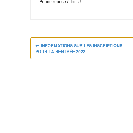
Bonne reprise à tous !
N
INFORMATIONS SUR LES INSCRIPTIONS
a
POUR LA RENTRÉE 2023
v
i
g
a
t
i