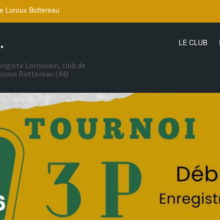
e Loroux Bottereau
.
LE CLUB
ongiste Lorousain, club de
oroux Bottereau (44)