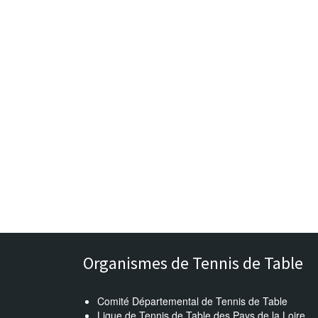
s
Organismes de Tennis de Table
Comité Départemental de Tennis de Table
Ligue de Tennis de Table des Pays de la Loire