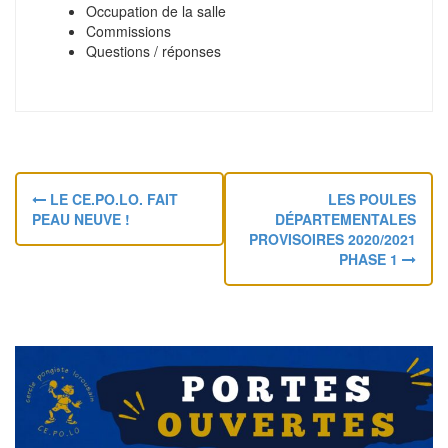
Occupation de la salle
Commissions
Questions / réponses
N
LE CE.PO.LO. FAIT
LES POULES
a
PEAU NEUVE !
DÉPARTEMENTALES
PROVISOIRES 2020/2021
v
PHASE 1
i
g
a
t